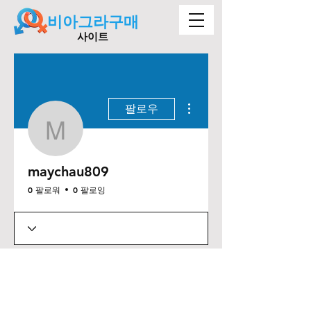
비아그라구매
사이트
더보기
팔로우
maychau809
maychau809
0 팔로워
0 팔로잉