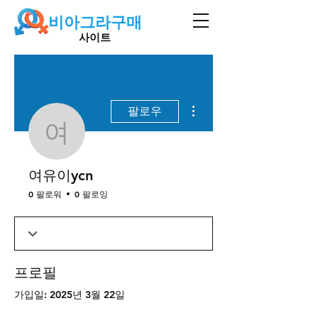
비아그라구매
사이트
더보기
팔로우
여유이ycn
여유이ycn
0 팔로워
0 팔로잉
프로필
가입일: 2025년 3월 22일