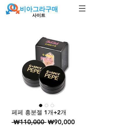
비아그라구매
사이트
페페 흥분젤 1개+2개
일
할
 ₩110,000 
₩90,000
반
인