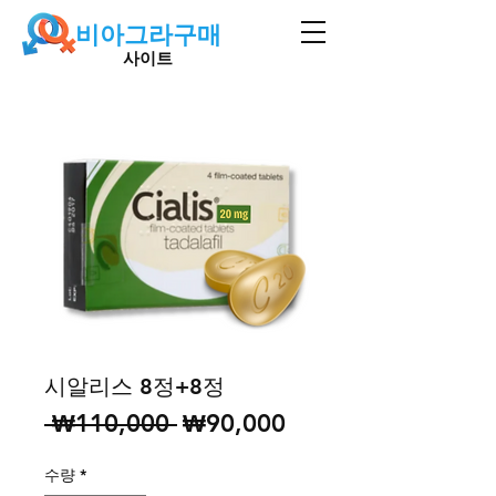
비아그라구매
사이트
시알리스 8정+8정
일
할
 ₩110,000 
₩90,000
반
인
수량
*
가
가