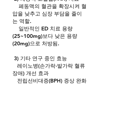
폐동맥의 혈관을 확장시켜 혈
압을 낮추고 심장 부담을 줄이
는 역할.
일반적인 ED 치료 용량
(25~100mg)보다 낮은 용량
(20mg)으로 처방됨.
3) 기타 연구 중인 효능
레이노병(손가락·발가락 혈류
장애) 개선 효과
전립선비대증(BPH) 증상 완화
가능성
비아그라는 미국의 제약회사 화
이자(Pfizer)에서 개발하고 제조
합니다.
비아그라는 1998년에 처음으로
출시되었으며, 이후 전 세계적