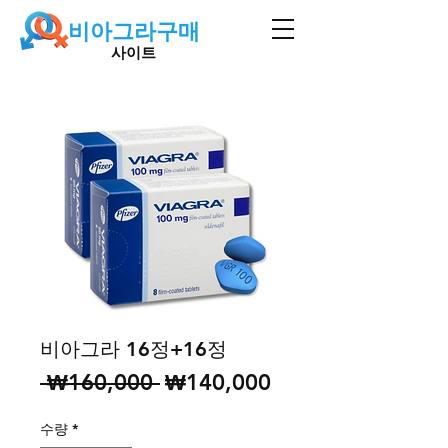
비아그라구매
사이트
비아그라 16정+16정
일
할
 ₩160,000 
₩140,000
반
인
수량
*
가
가