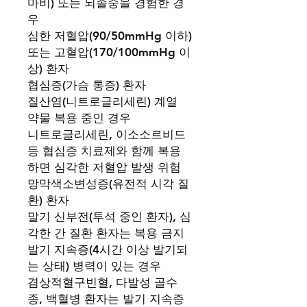
마비) 또는 뇌졸중을 경험한 경
우
심한 저혈압(90/50mmHg 이하)
또는 고혈압(170/100mmHg 이
상) 환자
협심증(가슴 통증) 환자
질산염(니트로글리세린) 계열
약물 복용 중인 경우
니트로글리세린, 이소소르비드
등 협심증 치료제와 함께 복용
하면 심각한 저혈압 발생 위험
망막색소변성증(유전적 시각 질
환) 환자
말기 신부전(투석 중인 환자), 심
각한 간 질환 환자는 복용 금지
발기 지속증(4시간 이상 발기되
는 상태) 병력이 있는 경우
겸상적혈구빈혈, 다발성 골수
종, 백혈병 환자는 발기 지속증