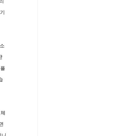
심리
야기
구소
균 
 플
습
 체
면 
됩니