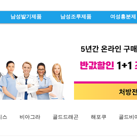
남성발기제품
남성조루제품
여성흥분제
리스
비아그라
골드드래곤
해포쿠
골드비