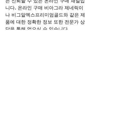
는 신뢰할 수 있는 온라인 구매 채널입
니다. 온라인 구매 비아그라 제네릭이
나 비그알엑스프리미엄골드와 같은 제
품에 대한 정확한 정보 또한 전문가 상
담을 통해 얻으실 수 있습니다. 
밤이 서로의 마음을 밝히는 것처럼, 비
아그라구매사이트는 여러분의 관계가 
더욱 빛나도록 돕는 신뢰의 등대가 되겠
습니다.
비아그라구매사이트
시알리스구매
레비트라구매
발기부전극복
남성건강
부부관계개선
발기부전치료제
정력증진
건강한생활
레비트라가격
전체 보기
최근 게시물