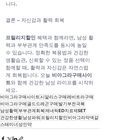
니다.
결론 – 자신감과 활력 회복
프릴리지할인
 혜택과 함께라면, 남성 활
력과 부부관계 만족도를 동시에 높일 
수 있습니다. 정확한 복용법과 건강한 
생활습관, 신뢰할 수 있는 정품 선택이 
함께할 때, 활력과 자신감은 자연스럽
게 회복됩니다. 오늘 
비아그라구매사이
트
와 함께 건강한 남성 라이프를 시작하
세요.
비아그라구매사이트
시알리스구매
레비트라구매
비아그라구매
골드드레곤구매
발기부전극복
남성활력
부부관계회복
제네릭ED치료제SET
건강한생활
남성파워
프릴리지할인
비아그라약색갈
스테미너
성인약