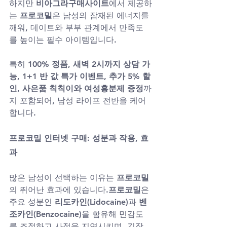
하지만 
비아그라구매사이트
에서 제공하
는 
프로코밀
은 남성의 잠재된 에너지를 
깨워, 데이트와 부부 관계에서 만족도
를 높이는 필수 아이템입니다.
특히 
100% 정품
, 
새벽 2시까지 상담 가
능
, 
1+1 반 값 특가 이벤트
, 
추가 5% 할
인
, 
사은품 칙칙이와 여성흥분제 증정
까
지 포함되어, 남성 라이프 전반을 케어
합니다.
프로코밀 인터넷 구매: 성분과 작용, 효
과
많은 남성이 선택하는 이유는 
프로코밀
의 뛰어난 효과에 있습니다.
프로코밀
은 
주요 성분인 
리도카인(Lidocaine)
과 
벤
조카인(Benzocaine)
을 함유해 민감도
를 조절하고 사정을 지연시키며, 긴장