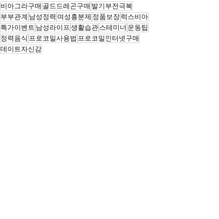
비아그라구매
골드드레곤구매
발기부전극복
부부관계
남성정력
여성흥분제
정품보장
럭스비아
특가이벤트
남성라이프
생활습관
스테미너
운동팁
정력음식
프로코밀사용법
프로코밀인터넷구매
데이트자신감
전체 보기
최근 게시물