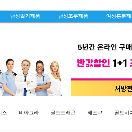
남성발기제품
남성조루제품
여성흥분제
리스
비아그라
골드드래곤
해포쿠
골드비