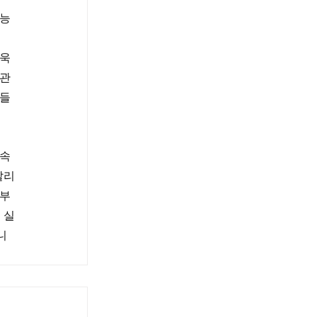
능 
 
욱 
 관
성들
속 
알리
기부
 실
니