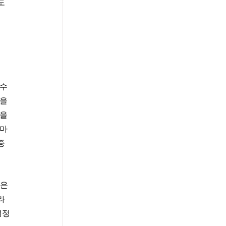
도
수 
을 
을 
카마
중
은 
라
결정