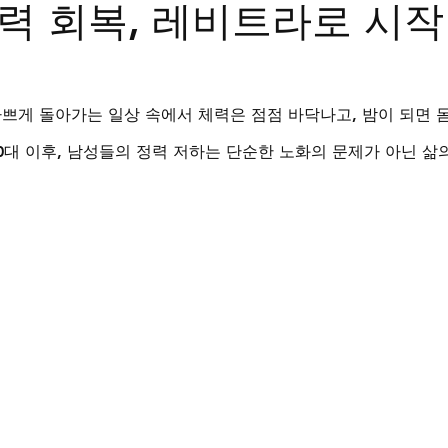
력 회복, 레비트라로 시작
트립
비맥스
필름형비닉스
카마그라
칵스
바쁘게 돌아가는 일상 속에서 체력은 점점 바닥나고, 밤이 되면 
0대 이후, 남성들의 정력 저하는 단순한 노화의 문제가 아닌 삶의