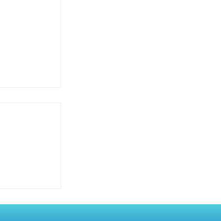
, 삶의 만
활 습관의 재