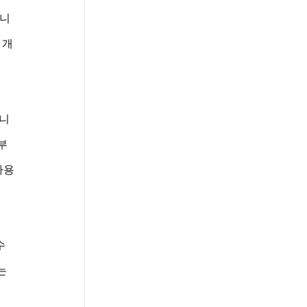
합니
 개
닙니
부
사용
수 
는 