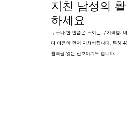
지친 남성의 활
골드시알리스
프릴리지
필름형센
하세요
아드레닌
프로코밀
누구나 한 번쯤은 느끼는 무기력함. 
다 마음이 먼저 지쳐버립니다. 특히 4
활력을 잃는 신호이기도 합니다. 