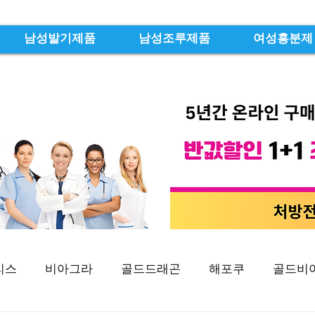
남성발기제품
남성조루제품
여성흥분제
리스
비아그라
골드드래곤
해포쿠
골드비