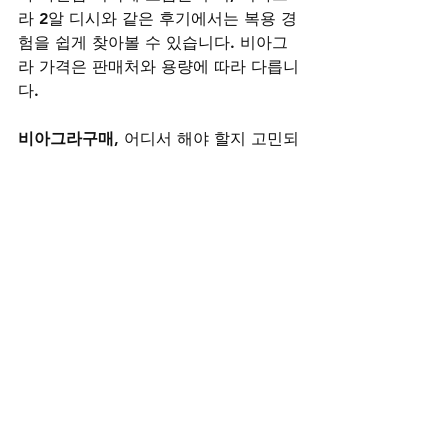
라 2알 디시와 같은 후기에서는 복용 경
험을 쉽게 찾아볼 수 있습니다. 비아그
라 가격은 판매처와 용량에 따라 다릅니
다.
비아그라구매
, 어디서 해야 할지 고민되
시나요? 신뢰받는 
비아그라구매사이
트
 ‘비아마켓’에서는 
정품비아그라구매
가 가능하며, 합리적인 
비아그라가격
으
로 만족도를 높였습니다. 빠른 배송과 
철저한 비밀포장, 24시 상담까지! 건강
한 자신감, 이제 비아마켓에서 시작하세
요.
비아그라구매사이트
시알리스구매
레비트라구매
비아그라구매
골드드레곤 구매
정품 시알리스