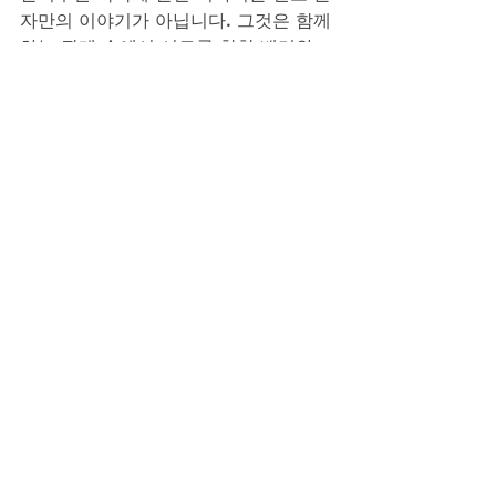
자만의 이야기가 아닙니다. 그것은 함께
하는 관계 속에서 서로를 향한 배려와 
용기의 결과물입니다. 자신의 상태를 정
직하게 인정하고, 필요한 도움을 현명하
게 선택할 때, 잃었던 섹시한 매력과 정
력, 스테미나는 자연스럽게 회복됩니
다. 복용후기 속에서 발견하는 다양한 
경험담은 당신만의 길을 찾는 소중한 지
표가 될 것입니다. 작은 자신감 하나가 
관계의 흐름을 완전히 바꿀 수 있습니
다. 비아그라구매사이트가 당신의 건강
하고 활기찬 남성라이프를 오늘도 진심
으로 응원합니다.
비아그라구매사이트
시알리스구매
레비트라구매
비아그라구매
골드드레곤구매
발기부전극복
레비트라
정력에좋은음식
부부대화
1+1반값특가
제네릭ED치료제SET
작은자신감
요힘빈여자디시
관계의흐름
정품레비트라가격