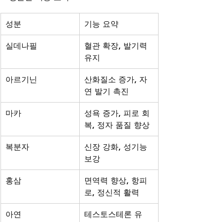
성분
기능 요약
실데나필
혈관 확장, 발기력 
유지
아르기닌
산화질소 증가, 자
연 발기 촉진
마카
성욕 증가, 피로 회
복, 정자 품질 향상
복분자
신장 강화, 성기능 
보강
홍삼
면역력 향상, 항피
로, 정신적 활력
아연
테스토스테론 유