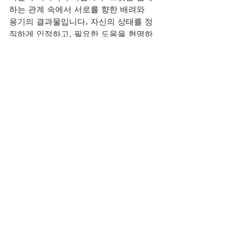
하는 관계 속에서 서로를 향한 배려와 
용기의 결과물입니다. 자신의 상태를 정
직하게 인정하고, 필요한 도움을 현명하
게 선택할 때, 잃었던 섹시한 매력과 정
력, 스테미나는 자연스럽게 회복됩니
다. 
복용후기 속에서 발견하는 다양한 경험
담은 당신만의 길을 찾는 소중한 지표
가 될 것입니다. 자신감이 무너지는 순
간, 대부분의 남성은 이 신호를 놓칩니
다. 하지만 당신은 놓치지 않았습니다. 
비아그라구매사이트가 당신의 건강하
고 활기찬 남성라이프를 오늘도 진심으
로 응원합니다.
비아그라구매사이트
시알리스구매
레비트라구매
비아그라구매
골드드레곤구매
발기부전극복
레비트라
자신감회복
정력에좋은음식
부부대화
1+1반값특가
블루메딕
정품레비트라