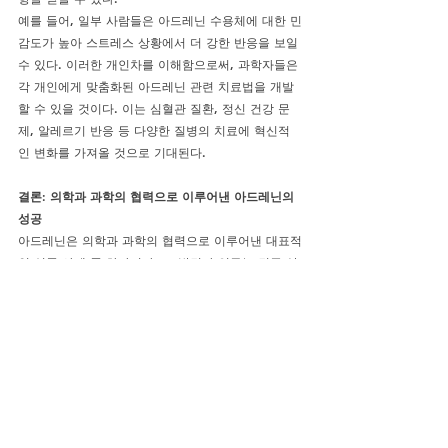
예를 들어, 일부 사람들은 아드레닌 수용체에 대한 민
감도가 높아 스트레스 상황에서 더 강한 반응을 보일 
수 있다. 이러한 개인차를 이해함으로써, 과학자들은 
각 개인에게 맞춤화된 아드레닌 관련 치료법을 개발
할 수 있을 것이다. 이는 심혈관 질환, 정신 건강 문
제, 알레르기 반응 등 다양한 질병의 치료에 혁신적
인 변화를 가져올 것으로 기대된다.
결론: 의학과 과학의 협력으로 이루어낸 아드레닌의 
성공
아드레닌은 의학과 과학의 협력으로 이루어낸 대표적
인 성공 사례 중 하나이다. 그 발견과 연구는 긴급 상
황에서 생명을 구하는 데 결정적인 역할을 해왔으며, 
새로운 치료법 개발의 가능성을 열어주고 있다. 아드
레닌의 작용 메커니즘을 이해하고 이를 활용함으로
써, 우리는 더 나은 의료 서비스를 제공하고 인간의 
건강과 삶의 질을 향상시킬 수 있을 것이다.
앞으로도 아드레닌 연구는 의학과 과학의 발전을 이
끌어나가는 중요한 분야로 자리 잡을 것이다. 개인 맞
춤형 의학과의 융합을 통해 더욱 정교하고 효과적인 