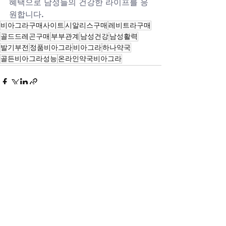
혜택으로 남성들의 건강한 라이프를 응
원합니다.
비아그라구매사이트
시알리스구매
레비트라구매
골드드레곤구매
부부관계
남성건강
남성활력
발기부전
정품비아그라
비아그라
하나약국
골든비아그라성능
온라인약국비아그라
전체 보기
최근 게시물