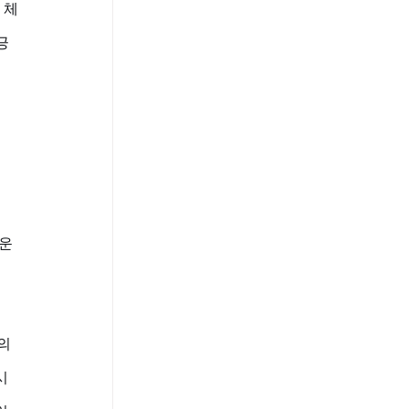
 체
긍
운 
의
시 