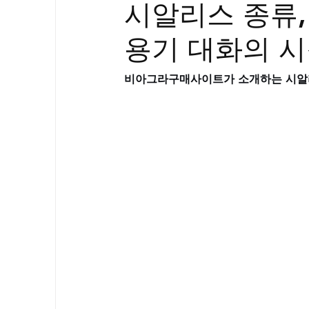
시알리스 종류,
골드시알리스
프릴리지
필름형센
용기 대화의 
아드레닌
프로코밀
비아그라구매사이트가 소개하는 시알리