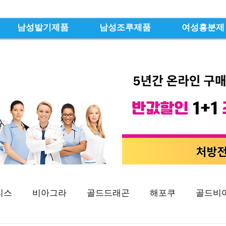
남성발기제품
남성조루제품
여성흥분제
리스
비아그라
골드드래곤
해포쿠
골드비