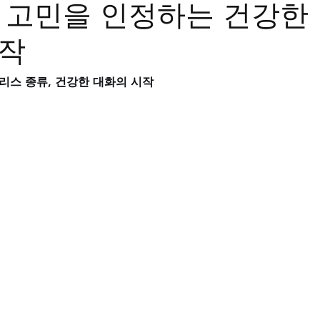
 고민을 인정하는 건강한
트립
비맥스
필름형비닉스
카마그라
칵스
시작
스 종류, 건강한 대화의 시작