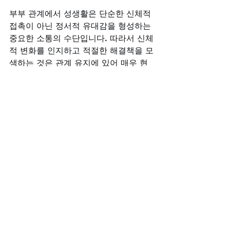
부부 관계에서 성생활은 단순한 신체적 
접촉이 아닌 정서적 유대감을 형성하는 
중요한 소통의 수단입니다. 따라서 신체
적 변화를 인지하고 적절한 해결책을 모
색하는 것은 관계 유지에 있어 매우 현
명한 접근입니다. 비아그라구매사이트
는 이러한 고객님의 선택을 항상 지원하
고 응원합니다.
비아그라구매사이트
시알리스구매
레비트라구매
비아그라구매
골드드레곤구매
부부관계
남성건강
정력관리
일품약국
건강한습관
시알리스가격
구구정10mg매일
전체 보기
최근 게시물