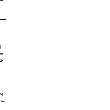
니
서로
더 
각
필요
회복