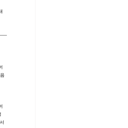
대
어 
마음
어
정
 서