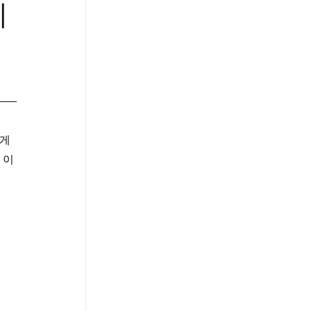
미
타
게 
 이