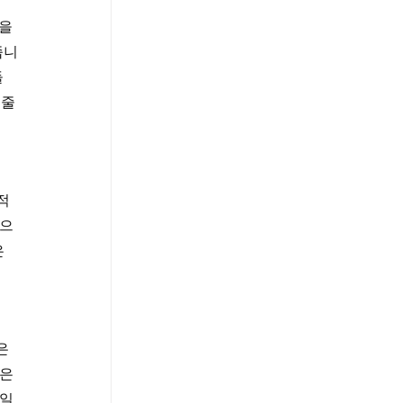
을 
줍니
 
 줄
적 
적으
 
은 
은 
 일