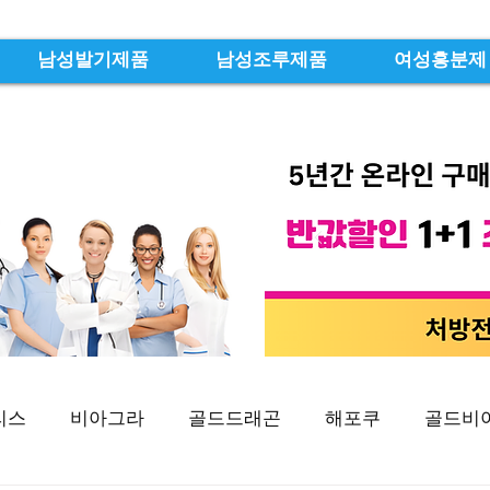
남성발기제품
남성조루제품
여성흥분제
리스
비아그라
골드드래곤
해포쿠
골드비