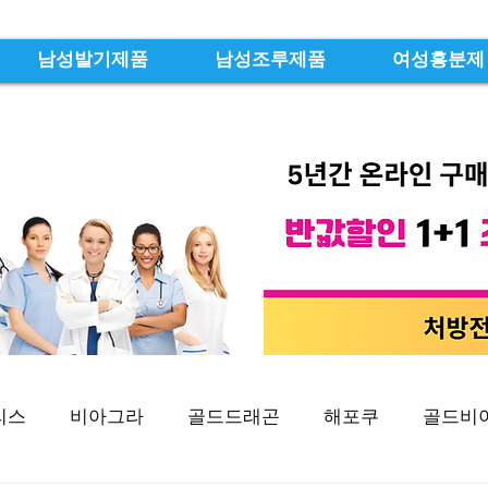
남성발기제품
남성조루제품
여성흥분제
리스
비아그라
골드드래곤
해포쿠
골드비