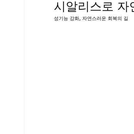
시알리스로 자
골드시알리스
프릴리지
필름형센
성기능 강화, 자연스러운 회복의 길
아드레닌
프로코밀