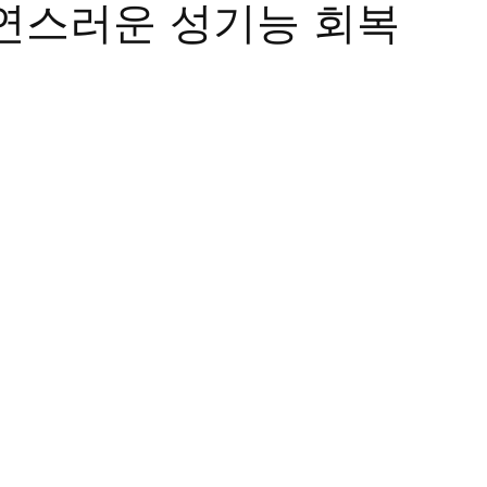
연스러운 성기능 회복
트립
비맥스
필름형비닉스
카마그라
칵스