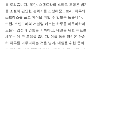
록 도와줍니다. 또한, 스텐드라의 스마트 조명은 밝기
를 조절해 편안한 분위기를 조성해줌으로써, 하루의 
스트레스를 풀고 휴식을 취할 수 있도록 돕습니다.
또한, 스텐드라의 저널링 키트는 하루를 마무리하며 
오늘의 감정과 경험을 기록하고, 내일을 위한 목표를 
세우는 데 큰 도움을 줍니다. 이를 통해 당신은 단순
히 하루를 마무리하는 것을 넘어, 내일을 위한 준비
를 하며 더 나은 미래를 향해 나아갈 수 있습니다. 스
텐드라와 함께하는 하루의 마무리는 단순히 휴식을 
취하는 것을 넘어, 내일을 위한 에너지를 충전하는 시
간이 됩니다.
결론: 스텐드라와 함께하는 자신감 넘치는 하
루
스텐드라는 단순히 제품을 제공하는 브랜드가 아니
라, 당신의 하루를 더욱 풍요롭고 활기차게 만들어주
는 파트너입니다. 아침을 상쾌하게 시작할 수 있는 제
품부터, 하루를 마무리하며 내일을 준비할 수 있는 제
품까지, 스텐드라는 당신의 라이프스타일 전반에 걸
쳐 긍정적인 변화를 가져다줍니다. 스텐드라와 함께