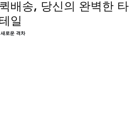
퀵배송, 당신의 완벽한 타
트립
비맥스
필름형비닉스
카마그라
칵스
디테일
 새로운 격차