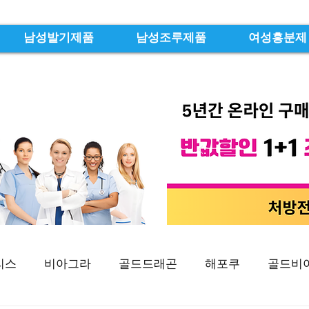
남성발기제품
남성조루제품
여성흥분제
리스
비아그라
골드드래곤
해포쿠
골드비