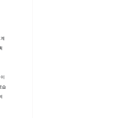
 계
획
이 
셨습
여