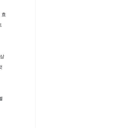
 효
 
 상
것
별