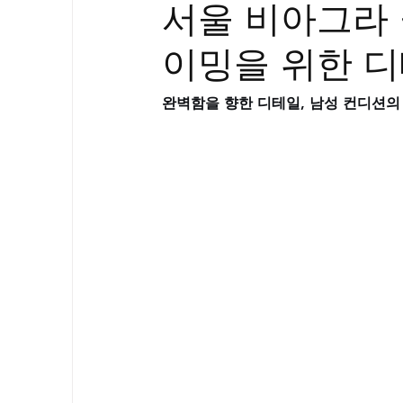
서울 비아그라 
골드시알리스
프릴리지
필름형센
이밍을 위한 
아드레닌
프로코밀
완벽함을 향한 디테일, 남성 컨디션의