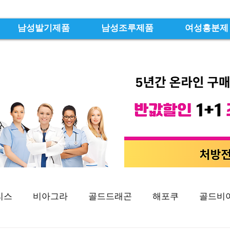
남성발기제품
남성조루제품
여성흥분제
리스
비아그라
골드드래곤
해포쿠
골드비