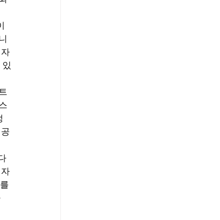
이 
습니
 자
 있
파트
맥스
정
제공
다 
 자
를 
 