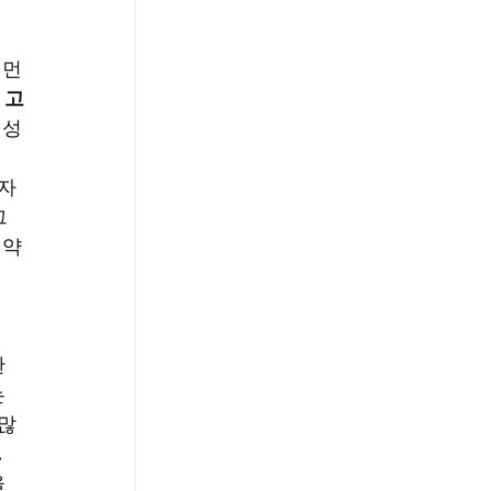
 먼
 
고
전성
 자
그
 약
 
 
 많
 
 