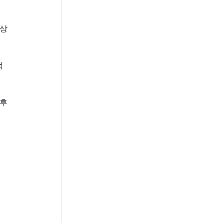
 상
적
후 