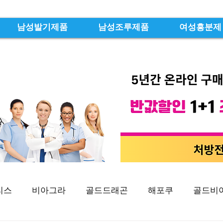
남성발기제품
남성조루제품
여성흥분제
리스
비아그라
골드드래곤
해포쿠
골드비