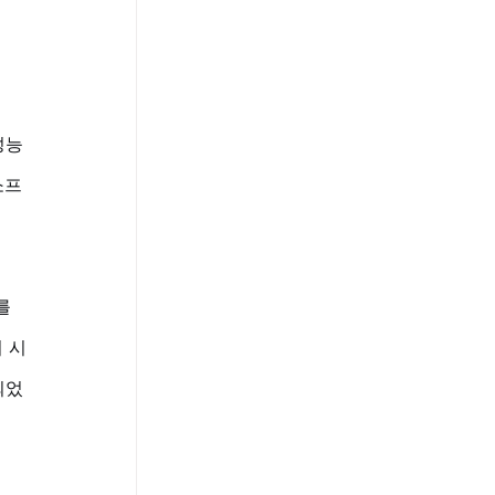
성능
소프
를 
 시
되었