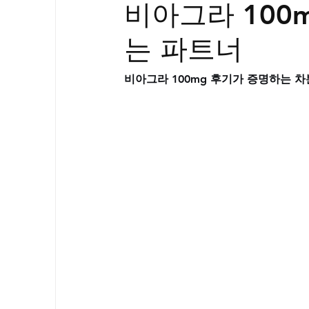
비아그라 100
골드시알리스
프릴리지
필름형센
는 파트너
아드레닌
프로코밀
비아그라 100mg 후기가 증명하는 