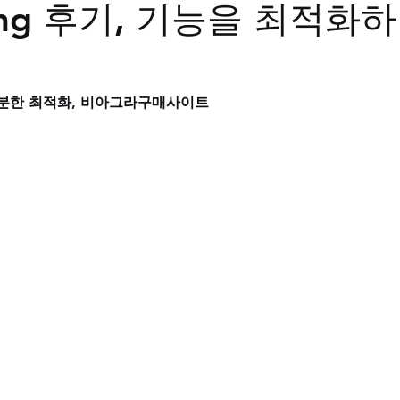
mg 후기, 기능을 최적화하
트립
비맥스
필름형비닉스
카마그라
칵스
차분한 최적화, 비아그라구매사이트