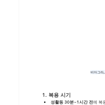
비아그라,
1. 
복용 시기
성활동 30분~1시간 전
에 복