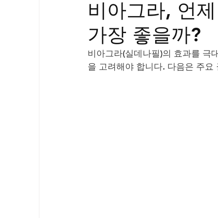
비아그라, 언제
골드시알리스
프릴리지
필름형센
가장 좋을까?
아드레닌
프로코밀
비아그라(실데나필)의 효과를 극
을 고려해야 합니다. 다음은 주요