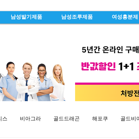
남성발기제품
남성조루제품
여성흥분제
리스
비아그라
골드드래곤
해포쿠
골드비