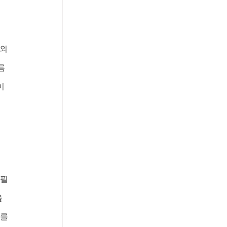
 외
름
이 
필 
 
를 