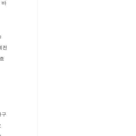
 바
능
예전
 흐
라구
요