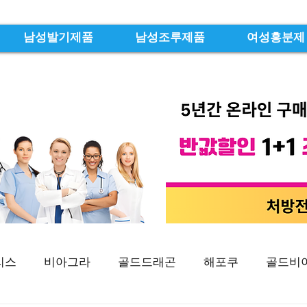
남성발기제품
남성조루제품
여성흥분제
리스
비아그라
골드드래곤
해포쿠
골드비