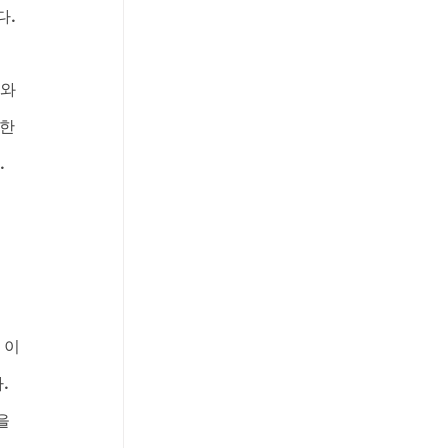
. 
와 
한 
 
 이
. 
을 