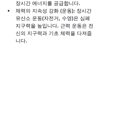
장시간 에너지를 공급합니다.
체력의 지속성 강화 (운동): 장시간 
유산소 운동(자전거, 수영)은 심폐 
지구력을 높입니다. 근력 운동은 전
신의 지구력과 기초 체력을 다져줍
니다.
정신적 피로 관리 (스트레스 관리): 
충분한 수면은 모든 회복의 기본입
니다. 명상이나 자연 속 휴식은 마
음의 연료를 재충전하여 장기적인 
스테미너를 유지하게 합니다.
변함없는 스테미너가 만들어내는 깊은 
신뢰, 저희 비아그라구매사이트가 그 여
정의 든든한 동반자가 되겠습니다. 오래
도록 함께할 관계를 위한 현명한 준비
를 지금 시작해 보십시오.
비아그라구매사이트
시알리스구매
레비트라구매
비아그라구매
골드드레곤구매
천사약국
건강한관계