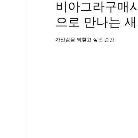
비아그라구매사
골드시알리스
프릴리지
필름형센
으로 만나는 
아드레닌
프로코밀
자신감을 되찾고 싶은 순간