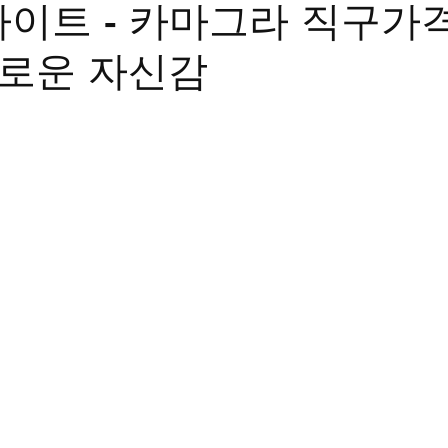
이트 - 카마그라 직구가
트립
비맥스
필름형비닉스
카마그라
칵스
새로운 자신감