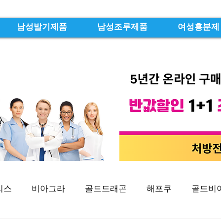
남성발기제품
남성조루제품
여성흥분제
리스
비아그라
골드드래곤
해포쿠
골드비