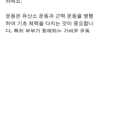
하세요. 
운동은 유산소 운동과 근력 운동을 병행
하여 기초 체력을 다지는 것이 중요합니
다. 특히 부부가 함께하는 가벼운 운동
이나 산책은 신체 건강과 정서적 유대감
을 동시에 높여 관계 회복에 큰 도움이 
됩니다.
비아그라구매사이트의 신뢰 기반 서비
스
중년의 새로운 시작을 응원하는 고객님
께, 
비아그라구매사이트
가 준비한 확실
한 혜택을 소개합니다.
100% 정품 보증:
 모든 제품은 엄격
한 품질 검증을 거친 정품만을 신뢰
로 모셔옵니다.