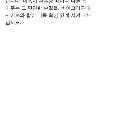
습니다. 마음이 흔들릴 때마다 나를 잡
아주는 그 단단한 손길을, 비아그라구매
사이트와 함께 더욱 확신 있게 지켜나가
십시오.
비아그라구매사이트
시알리스구매
레비트라구매
비아그라구매
골드드레곤구매
부부관계
남성건강
레비트라
정력
발기부전치료제
남성케어
온라인구매비아그라제네릭
건강한라이프
팔팔정구매사이트
레비트라50mg정품구입
전체 보기
최근 게시물