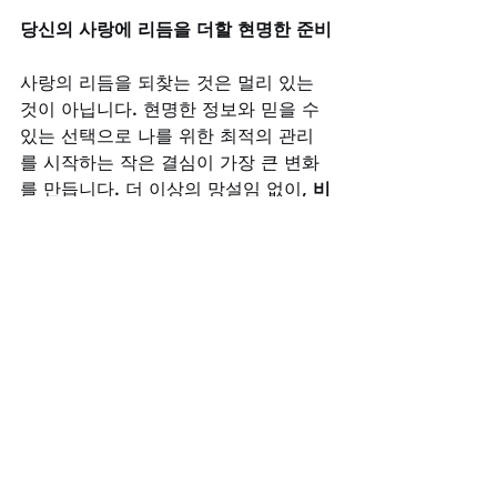
당신의 사랑에 리듬을 더할 현명한 준비
사랑의 리듬을 되찾는 것은 멀리 있는 
것이 아닙니다. 현명한 정보와 믿을 수 
있는 선택으로 나를 위한 최적의 관리
를 시작하는 작은 결심이 가장 큰 변화
를 만듭니다. 더 이상의 망설임 없이, 
비
아그라구매사이트
와 함께 조화로운 관
계를 위한 준비를 시작해 보시길 바랍니
다.
비아그라구매사이트
시알리스구매
골드드레곤구매
발기부전극복
건강한연인관계
정품인증
퀵배송
사랑의리듬
남성관리학
레비트라20mg구매