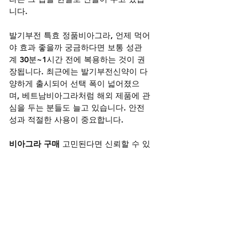
니다.
발기부전 특효 정품비아그라, 언제 먹어
야 효과 좋을까 궁금하다면 보통 성관
계 30분~1시간 전에 복용하는 것이 권
장됩니다. 최근에는 발기부전신약이 다
양하게 출시되어 선택 폭이 넓어졌으
며, 베트남비아그라처럼 해외 제품에 관
심을 두는 분들도 늘고 있습니다. 안전
성과 적절한 사용이 중요합니다.
비아그라 구매
 고민된다면 신뢰할 수 있
는 
비아그라 구매 사이트
 ‘
러브약국
’을 
만나보세요. 합리적인 
비아그라 가격
에 
정품 비아그라 구매
를 보장하며, 지금 
구매 시 사은품으로 칙칙이와 여성흥분
제를 증정합니다. 빠른 배송과 철저한 
비밀포장, 24시간 상담 서비스로 안심하