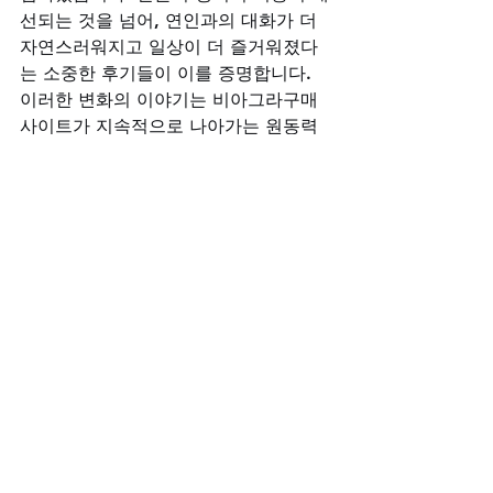
선되는 것을 넘어, 연인과의 대화가 더 
자연스러워지고 일상이 더 즐거워졌다
는 소중한 후기들이 이를 증명합니다. 
이러한 변화의 이야기는 비아그라구매
사이트가 지속적으로 나아가는 원동력
이 됩니다.
마치며: 준비된 당신을 기다리는 환상적
인 순간
인생에서 가장 값진 순간들은 종종 가
장 철저히 준비된 이들에게 찾아옵니
다. 변치 않는 사랑을 나누는 연인과의 
관계에서도 마찬가지입니다. 
첫사랑의 마음으로, 지금의 사랑을 더
욱 뜨겁게 만들기 위한 준비, 비아그라
구매사이트가 그 믿음직한 동반자가 되