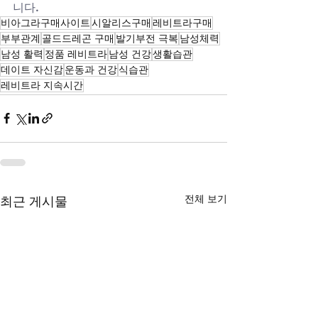
니다.
비아그라구매사이트
시알리스구매
레비트라구매
부부관계
골드드레곤 구매
발기부전 극복
남성체력
남성 활력
정품 레비트라
남성 건강
생활습관
데이트 자신감
운동과 건강
식습관
레비트라 지속시간
전체 보기
최근 게시물