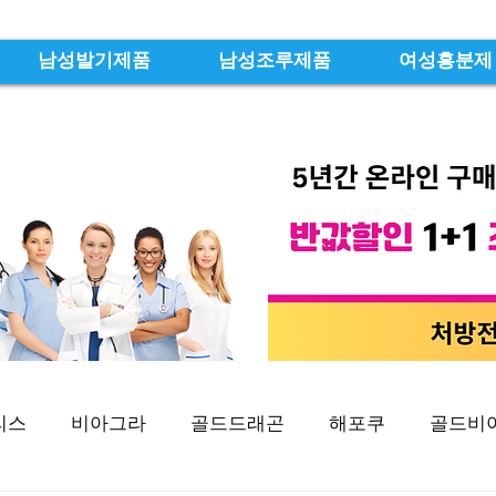
남성발기제품
남성조루제품
여성흥분제
리스
비아그라
골드드래곤
해포쿠
골드비