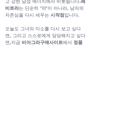
고 강한 남성 에너지에서 비롯됩니다.
레
비트라
는 단순히 ‘약’이 아니라, 남자의 
자존심을 다시 세우는 
시작점
입니다.
오늘도 그녀의 미소를 다시 보고 싶다
면, 그리고 스스로에게 당당해지고 싶다
면,지금 
비아그라구매사이트
에서 
정품 
레비트라구매
로 새로운 자신을 만나보
시기 바랍니다.
비아그라구매사이트
시알리스구매
레비트라구매
골드드레곤구매
부부관계
남성건강
남성정력
자신감회복
남성활력
비아맨
정품발기제
레비트라구매후기
stamina
비아그라정품
조루발기부전