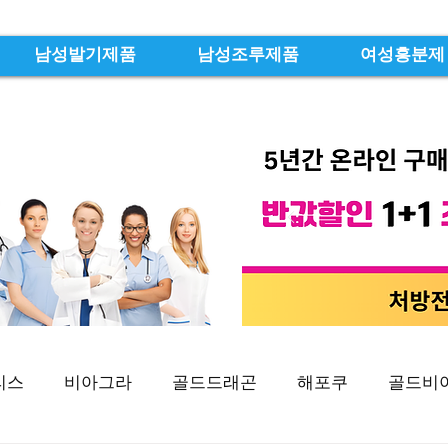
남성발기제품
남성조루제품
여성흥분제
리스
비아그라
골드드래곤
해포쿠
골드비