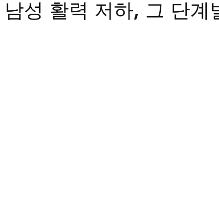
 남성 활력 저하, 그 단계
트립
비맥스
필름형비닉스
카마그라
칵스