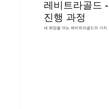
레비트라골드 -
골드시알리스
프릴리지
필름형센
진행 과정
아드레닌
프로코밀
새 희망을 여는 레비트라골드의 가치