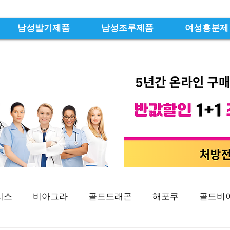
남성발기제품
남성조루제품
여성흥분제
리스
비아그라
골드드래곤
해포쿠
골드비