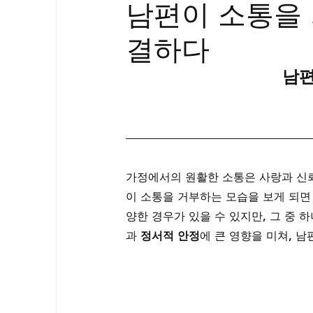
남편이 소통을 
골드시알리스
프릴리지
필름형센
결하다
아드레닌
프로코밀
남편
가정에서의 원활한 소통은 사랑과 신뢰
이 소통을 거부하는 모습을 보게 되면
양한 경우가 있을 수 있지만, 그 중 하
과 
정서적 안정
에 큰 영향을 미쳐, 남