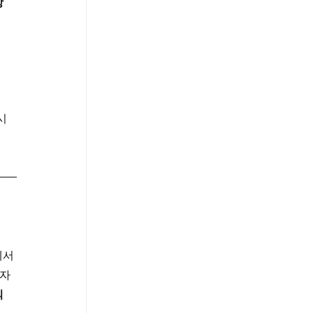
강
시
에서
 자
 