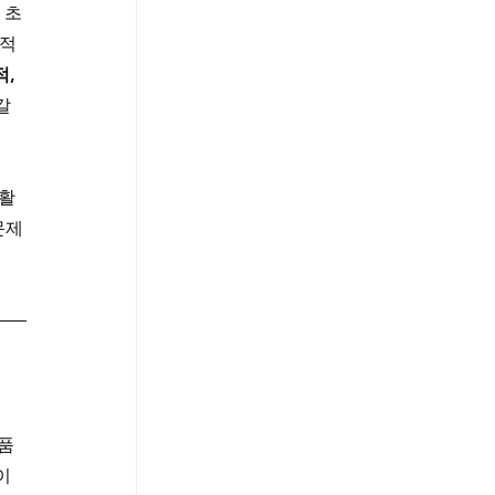
 초
정적
, 
갈
 활
문제
품
이 