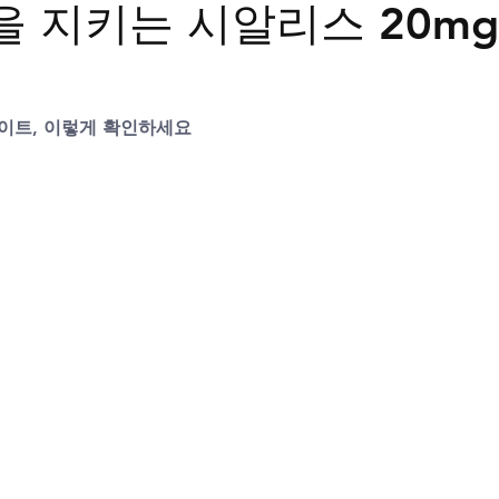
 지키는 시알리스 20mg
트립
비맥스
필름형비닉스
카마그라
칵스
이트, 이렇게 확인하세요