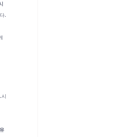
시
다.
게 
.시
 유