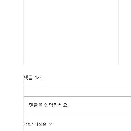
댓글 1개
댓글을 입력하세요.
여주 시알리스 구매, 삶의 만
시
정렬:
최신순
족도를 높이는 생활 습관의 재
는