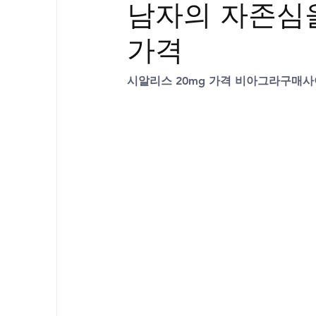
남자의 자존심을
골드시알리스
프릴리지
필름형센
가격
아드레닌
프로코밀
시알리스 20mg 가격 비아그라구매사