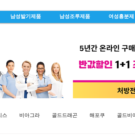
남성발기제품
남성조루제품
여성흥분제
리스
비아그라
골드드래곤
해포쿠
골드비