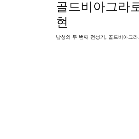
골드비아그라로
골드시알리스
프릴리지
필름형센
현
아드레닌
프로코밀
남성의 두 번째 전성기, 골드비아그