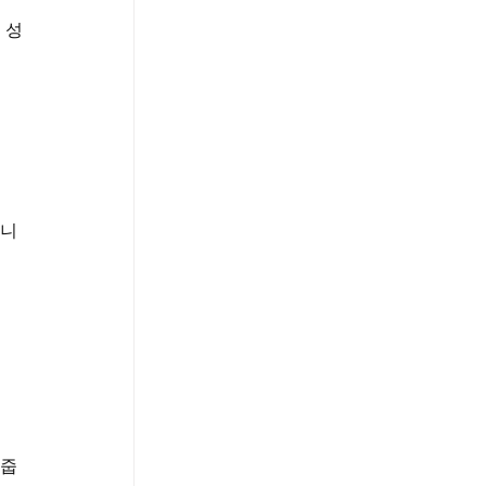
 성
칩니
 줍