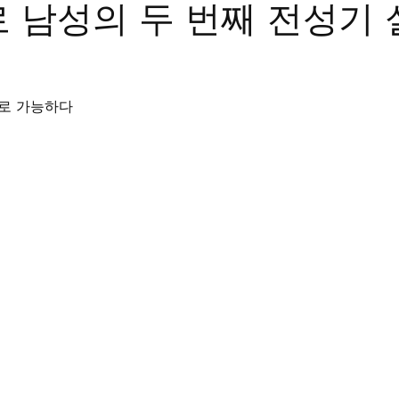
 남성의 두 번째 전성기 
트립
비맥스
필름형비닉스
카마그라
칵스
라로 가능하다