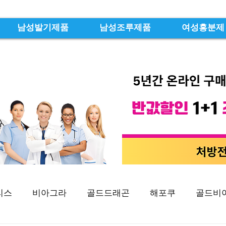
남성발기제품
남성조루제품
여성흥분제
리스
비아그라
골드드래곤
해포쿠
골드비