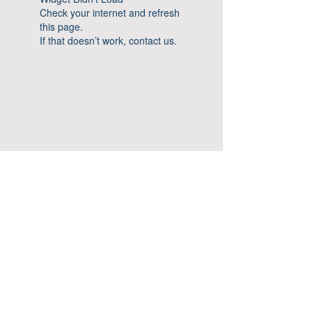
Check your internet and refresh
this page.
If that doesn’t work, contact us.
주소: 회사주소 경기도 안성시 공도읍 진건중길
비아그라구매사이트
114-81
비아그라구매 사이트 대표: 이영훈
이메일:
사업자번호:
kimjiwoon369@gmail.com
511-87-01077
Copyright ©
2014-2025
.Company 비아그라구매사
Copyright ©
2014-2025
.Company
이트 All rights reserved.
비아그라구매사이트 All rights reserved.