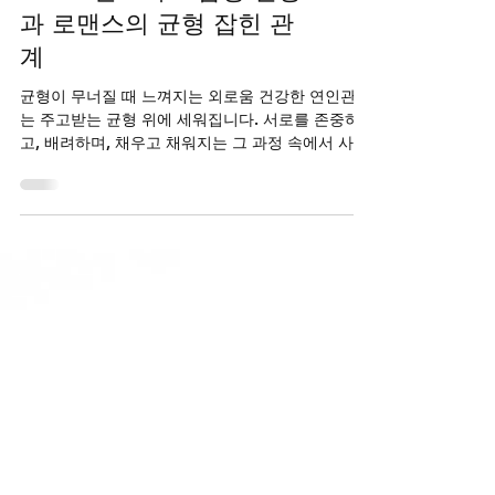
프로코밀 조루 - 남성 건강
과 로맨스의 균형 잡힌 관
계
균형이 무너질 때 느껴지는 외로움 건강한 연인관계
는 주고받는 균형 위에 세워집니다. 서로를 존중하
고, 배려하며, 채우고 채워지는 그 과정 속에서 사랑
은 더욱 깊어집니다. 그런데 이 균형이 어느 한쪽의
활력 부족으로 흔들리기 시작하면, 관계는 조금씩
삐걱거리기 마련입니다. 특히 남성의 경우 발기력
저하나 조루 증상으로 인해 자존감 하락은 물론, 은
밀한 순간에 대한 부담감이 커집니다. 함께 있어도
혼자라고 느껴지는 쓸쓸함과 외로움이 밀려오고, 예
전의 섹시한 매력과 짜릿했던 대화는 점차 희미해집
니다. 부부 또는 연인 사이에 성관계가 중요한 이유
는 단순한 쾌락이 아니라 서로를 인정하고 단단한
사랑을 확인하는 감정의 연결고리이기 때문입니다.
이 균형을 다시 맞추는 것이 바로 건강한 남성라이
프의 시작입니다. 균형 회복을 위한 현명한 접근 많