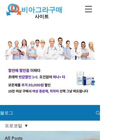
비아그라구매
사이트
블로그
프로코밀
All Posts