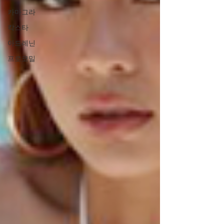
카마그라
칵스타
아드레닌
프로코밀