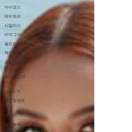
아이코스
레비트라
시알리스
비아그라
골드드래곤
해포쿠
골드비아그
라
골드시알리
스
프릴리지
필름형센트
립
비맥스
필름형비닉
스