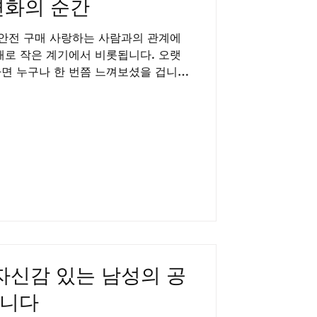
변화의 순간
 안전 구매 사랑하는 사람과의 관계에
때로 작은 계기에서 비롯됩니다. 오랫
면 누구나 한 번쯤 느껴보셨을 겁니
스킨십이 어느새 어색해지고, 서로를
간이 찾아오곤 하죠. 이런 변화의 시
이에 찾아온 작은 불안감에서 비롯됩니
존감 하락과 함께 혼자라고 느낄 때가
해결할 수 없는 문제가 아닙니다. 오히
작하는 변화의 순간은 바로 그 어려움
 열립니다. 지친 일상에 찾아온 작은
또 누군가에게는 쓸쓸함이 일상이 되어
 직장 생활과 가정의 책임 사이에서 자
, 자연스러웠던 연인관계의 온도는 조
서 느끼는
자신감 있는 남성의 공
입니다