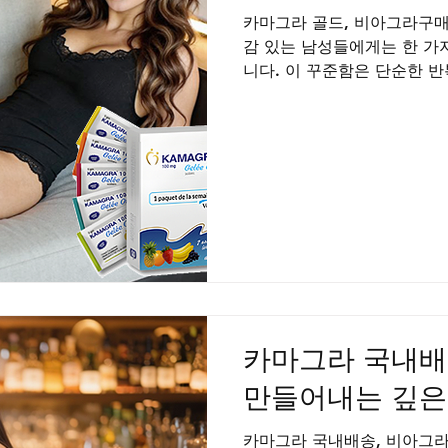
카마그라 골드, 비아그라구
감 있는 남성들에게는 한 가지
니다. 이 꾸준함은 단순한 반
적으로 관리하고 돌보는 태도
의 약 30% 이상이 발기부
나 즉흥적으로 해결하려는 데
침에 만들어지지 않습니다. 
준함이 쌓일 때 비로소 우리
짜릿한 순간을 두려움 없이 
하락의 악순환을 끊는 가장 확
니다. 꾸준함이 만드는 단단
번의 완벽한 퍼포먼스가 중요
이어지는 교감과 신뢰입니다.
고 서로를 향한 꾸준한 애
카마그라 국내배
만들어내는 깊은
카마그라 국내배송, 비아그