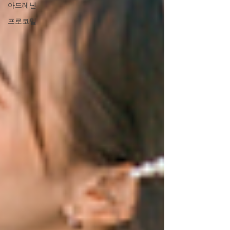
아드레닌
프로코밀