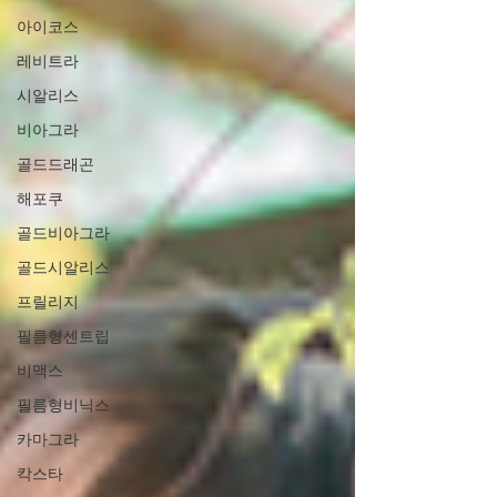
아이코스
레비트라
시알리스
비아그라
골드드래곤
해포쿠
골드비아그라
골드시알리스
프릴리지
필름형센트립
비맥스
필름형비닉스
카마그라
칵스타