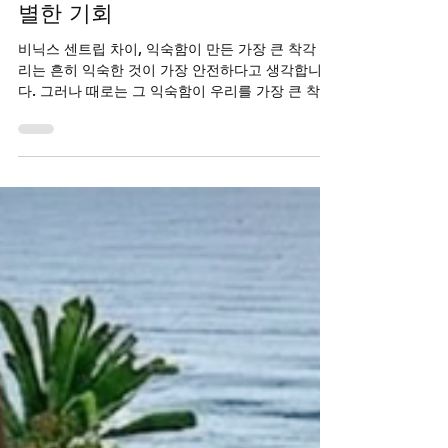
의 현명한 선택을 위한 특
별한 기회
비닉스 센트립 차이, 익숙함이 만든 가장 큰 착각 우
리는 흔히 익숙한 것이 가장 안전하다고 생각합니
다. 그러나 때로는 그 익숙함이 우리를 가장 큰 착각
에 빠뜨립니다. "나는 괜찮아", "이건 나이 탓이야",
"조금만 쉬면 낫겠지"라는 생각들이 쌓여 어느새 관
계의 온도는 식어가고, 자신감은 바닥을 칩니다. 발
기부전은 더 이상 낯선 문제가 아닙니다. 하지만 여
전히 많은 이들이 익숙함에 기대어 방치하고 있습니
다. 진정한 변화는 익숙함을 깨고 새로운 선택을 할
때 시작됩니다. 이 글은 당신이 익숙함이라는 착각
에서 벗어나 현명한 선택을 할 수 있도록 돕고자 합
니다. 익숙함이 만드는 착각의 덫 익숙함은 때로 위
험합니다. "예전에도 이렇게 살았으니 괜찮겠지"라
는 생각이 반복되면 우리는 변화의 필요성을 느끼지
못합니다. 특히 발기부전으로 인한 자존감 하락은
서서히, 그리고 조용히 다가옵니다. 혼자라고 느껴
지는 쓸쓸함, 상대방과의 거리감, 그리고 어느 순간