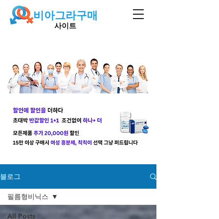
비아그라구매
사이트
블로그
필름형비닉스
All Posts