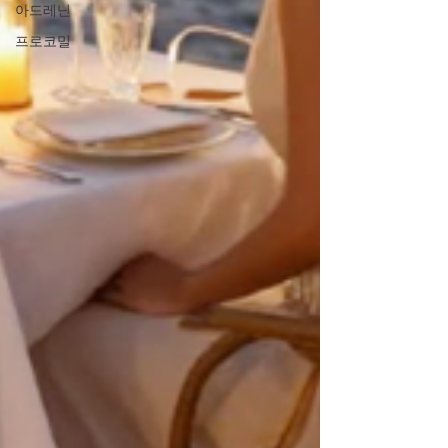
아드레닌
프로코밀