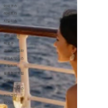
아이코스
레비트라
시알리스
비아그라
골드드래곤
해포쿠
골드비아그라
골드시알리스
프릴리지
필름형센트립
비맥스
필름형비닉스
카마그라
칵스타